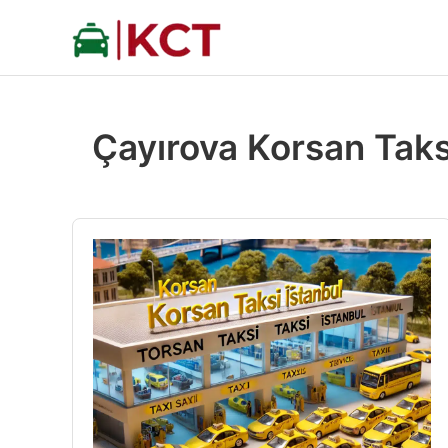
İçeriğe
atla
Çayırova Korsan Taks