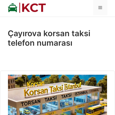
İçeriğe
MENÜ
atla
Çayırova korsan taksi
telefon numarası