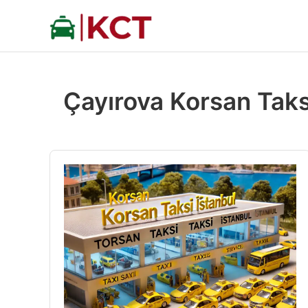
İçeriğe
atla
Çayırova Korsan Taks