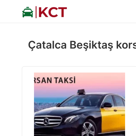
İçeriğe
atla
Çatalca Beşiktaş kor