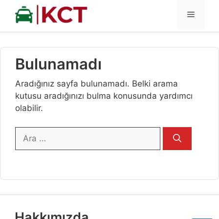
İçeriğe
MENÜ
atla
Bulunamadı
Aradığınız sayfa bulunamadı. Belki arama
kutusu aradığınızı bulma konusunda yardımcı
olabilir.
için
ara
Hakkımızda