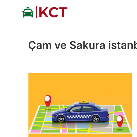
İçeriğe
atla
Çam ve Sakura istanb