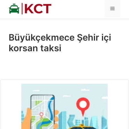
İçeriğe
MENÜ
atla
Büyükçekmece Şehir içi
korsan taksi