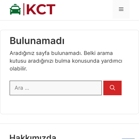
İçeriğe
MENÜ
atla
Bulunamadı
Aradığınız sayfa bulunamadı. Belki arama
kutusu aradığınızı bulma konusunda yardımcı
olabilir.
için
ara
Hakkımızda