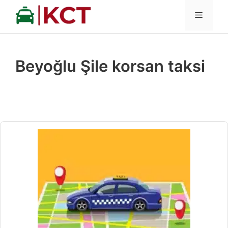
İçeriğe
MENÜ
atla
Beyoğlu Şile korsan taksi