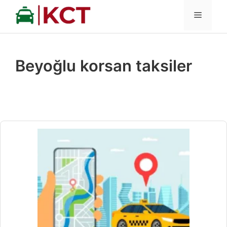
İçeriğe
MENÜ
atla
Beyoğlu korsan taksiler