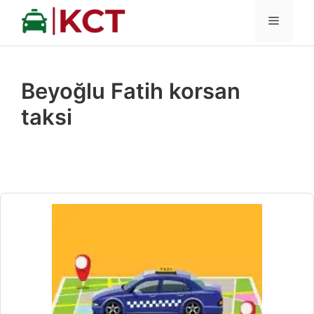
İçeriğe
MENÜ
atla
Beyoğlu Fatih korsan
taksi