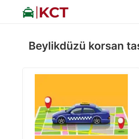
İçeriğe
atla
Beylikdüzü korsan taş