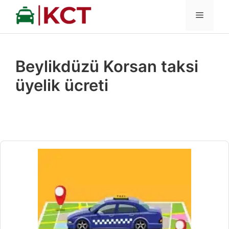
İçeriğe
MENÜ
atla
Beylikdüzü Korsan taksi
üyelik ücreti