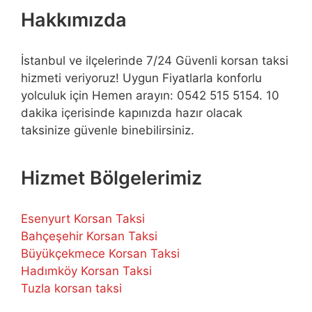
Hakkımızda
İstanbul ve ilçelerinde 7/24 Güvenli korsan taksi
hizmeti veriyoruz! Uygun Fiyatlarla konforlu
yolculuk için Hemen arayın: 0542 515 5154. 10
dakika içerisinde kapınızda hazır olacak
taksinize güvenle binebilirsiniz.
Hizmet Bölgelerimiz
Esenyurt Korsan Taksi
Bahçeşehir Korsan Taksi
Büyükçekmece Korsan Taksi
Hadımköy Korsan Taksi
Tuzla korsan taksi