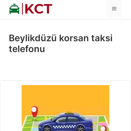
İçeriğe
MENÜ
atla
Beylikdüzü korsan taksi
telefonu