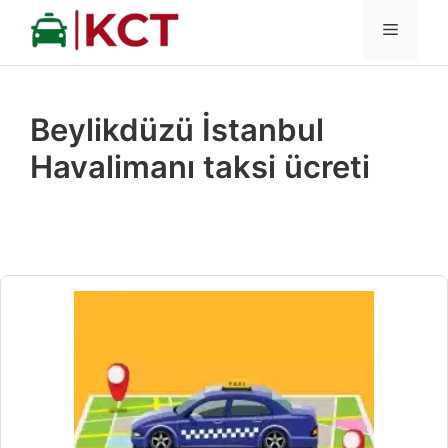
İçeriğe
MENÜ
atla
Beylikdüzü İstanbul
Havalimanı taksi ücreti