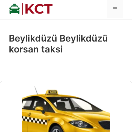
İçeriğe
MENÜ
atla
Beylikdüzü Beylikdüzü
korsan taksi