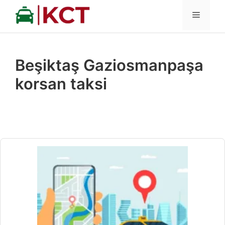
İçeriğe
MENÜ
atla
Beşiktaş Gaziosmanpaşa
korsan taksi