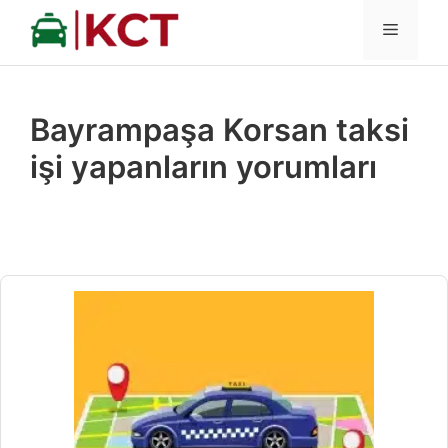
İçeriğe
MENÜ
atla
Bayrampaşa Korsan taksi
işi yapanların yorumları