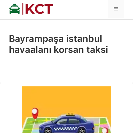
İçeriğe
MENÜ
atla
Bayrampaşa istanbul
havaalanı korsan taksi