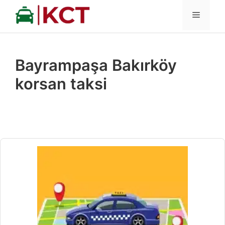
İçeriğe
MENÜ
atla
Bayrampaşa Bakırköy
korsan taksi