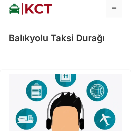
İçeriğe
MENÜ
atla
Balıkyolu Taksi Durağı