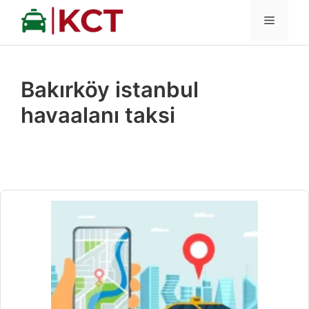
İçeriğe
MENÜ
atla
Bakırköy istanbul
havaalanı taksi