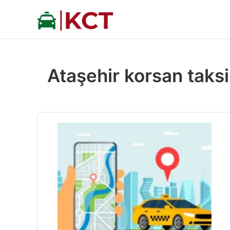
İçeriğe
atla
Ataşehir korsan taks