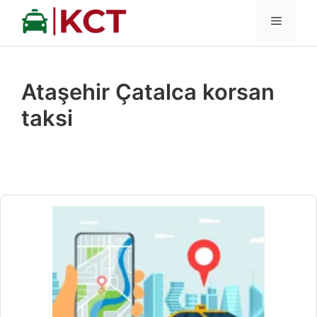
İçeriğe
MENÜ
atla
Ataşehir Çatalca korsan
taksi