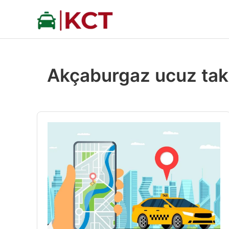
İçeriğe
atla
Akçaburgaz ucuz tak