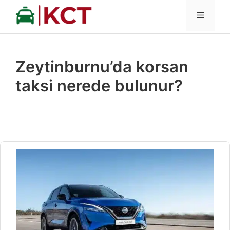
İçeriğe
MENÜ
atla
Zeytinburnu’da korsan
taksi nerede bulunur?