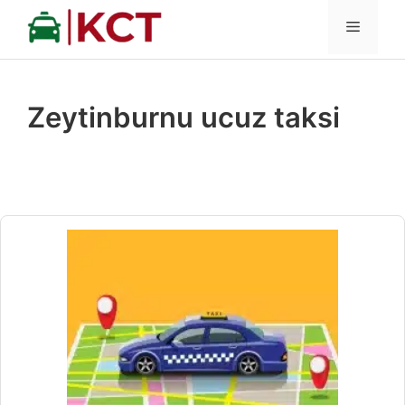
İçeriğe
MENÜ
atla
Zeytinburnu ucuz taksi