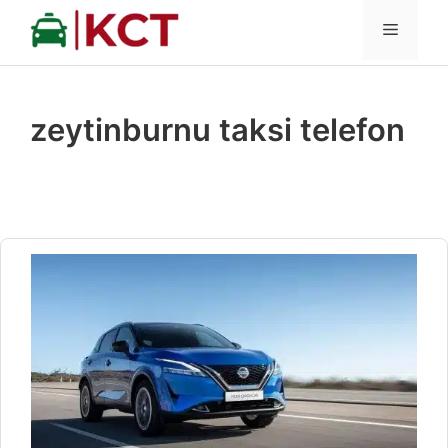
İçeriğe
MENÜ
atla
zeytinburnu taksi telefon