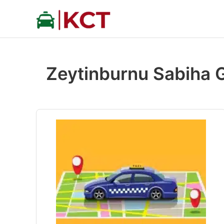
İçeriğe
atla
Zeytinburnu Sabiha G