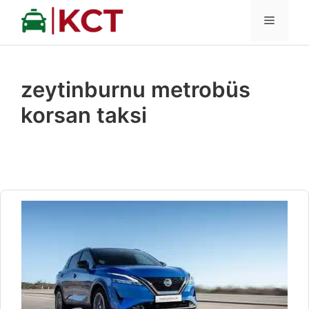
İçeriğe
MENÜ
atla
zeytinburnu metrobüs
korsan taksi