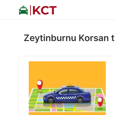
İçeriğe
atla
Zeytinburnu Korsan ta