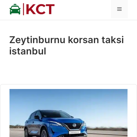
İçeriğe
MENÜ
atla
Zeytinburnu korsan taksi
istanbul