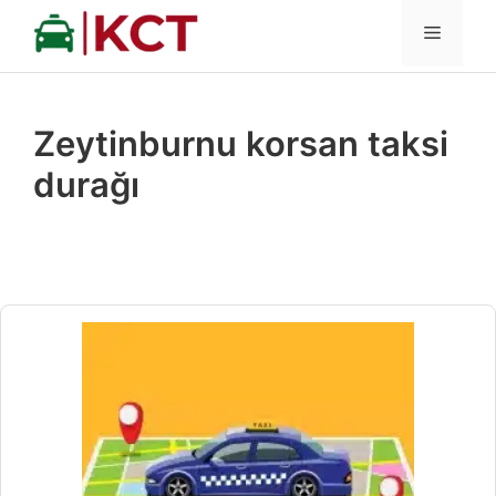
İçeriğe
MENÜ
atla
Zeytinburnu korsan taksi
durağı