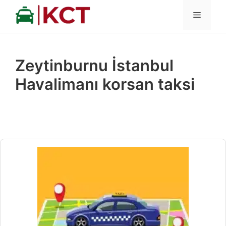
İçeriğe
MENÜ
atla
Zeytinburnu İstanbul
Havalimanı korsan taksi