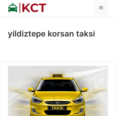
İçeriğe
MENÜ
atla
yildiztepe korsan taksi