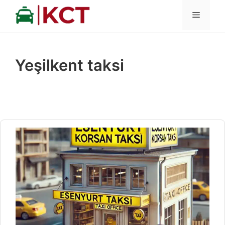
İçeriğe
MENÜ
atla
Yeşilkent taksi