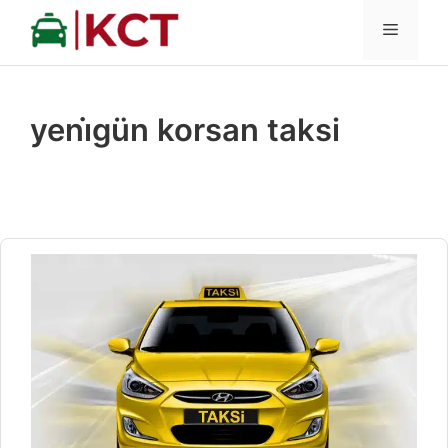
İçeriğe
MENÜ
atla
yeni̇gün korsan taksi