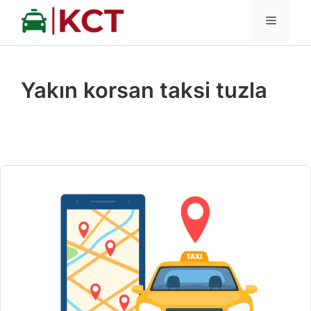
İçeriğe
MENÜ
atla
Yakın korsan taksi tuzla