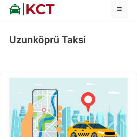
İçeriğe
MENÜ
atla
Uzunköprü Taksi