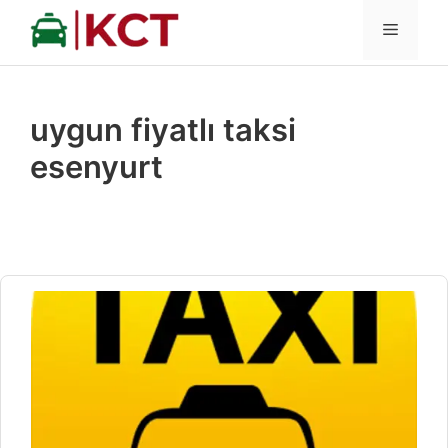
İçeriğe
MENÜ
atla
uygun fiyatlı taksi
esenyurt