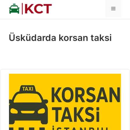
İçeriğe
MENÜ
atla
Üsküdarda korsan taksi