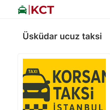
İçeriğe
atla
Üsküdar ucuz taksi