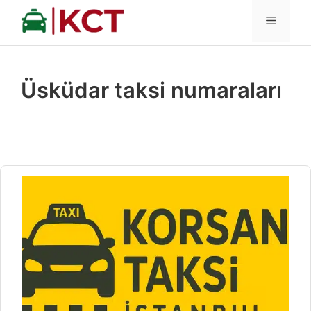
İçeriğe
MENÜ
atla
Üsküdar taksi numaraları