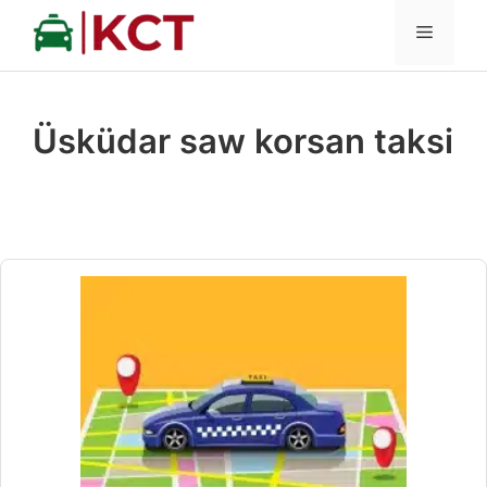
İçeriğe
MENÜ
atla
Üsküdar saw korsan taksi