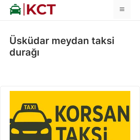
İçeriğe
MENÜ
atla
Üsküdar meydan taksi
durağı