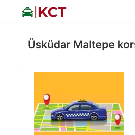
İçeriğe
atla
Üsküdar Maltepe kor