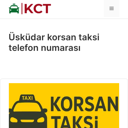
İçeriğe
MENÜ
atla
Üsküdar korsan taksi
telefon numarası