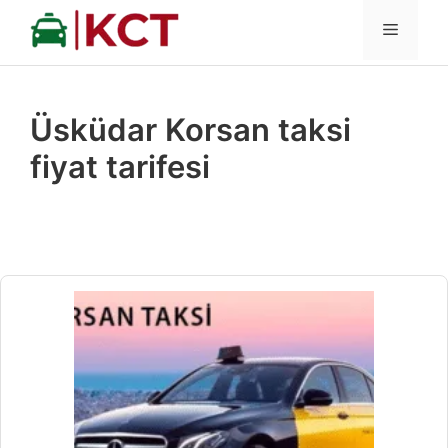
İçeriğe
MENÜ
atla
Üsküdar Korsan taksi
fiyat tarifesi