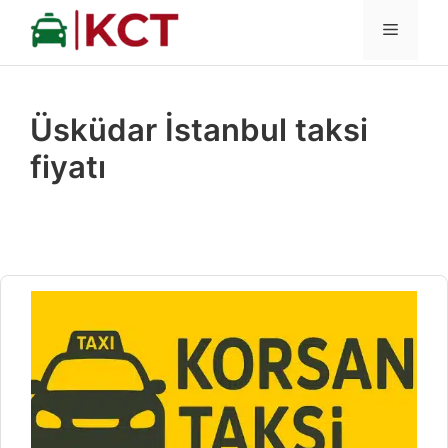
İçeriğe
MENÜ
atla
Üsküdar İstanbul taksi
fiyatı